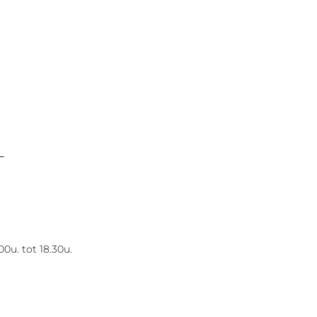
L
0u. tot 18.30u.