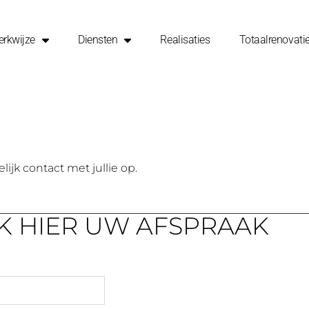
rkwijze
Diensten
Realisaties
Totaalrenovati
ijk contact met jullie op.
K HIER UW AFSPRAAK​