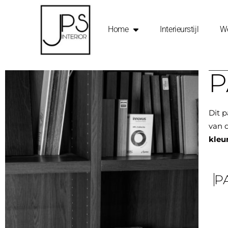
Home
Interieurstijl
We
P
Dit 
van 
kleu
P