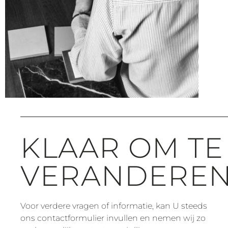
KLAAR OM TE
VERANDEREN
Voor verdere vragen of informatie, kan U steeds
ons contactformulier invullen en nemen wij zo