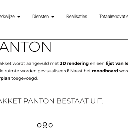
rkwijze
Diensten
Realisaties
Totaalrenovati
ANTON
pakket wordt aangevuld met
3D rendering
en een
lijst van 
de ruimte worden gevisualiseerd! Naast het
moodboard
word
rplan
toegevoegd.
AKKET PANTON BESTAAT UIT: