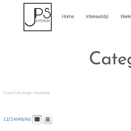
Home
Interieurstijl
Werk
Categ
Toont het enige resultaat
12
/
24
/
48
/
All