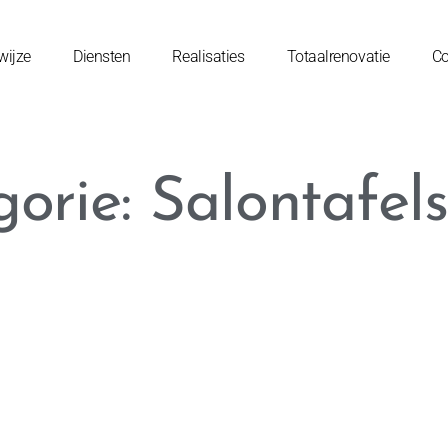
wijze
Diensten
Realisaties
Totaalrenovatie
Co
orie: Salontafels